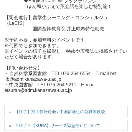
★English Cafe! ＠ ブックラウンジ
ほん和かふぇで英会話を楽しむ特別編！
【司会進行】留学生ラーニング・コンシェルジュ
（LeCIS）
国際基幹教育院 井上咲希特任助教
※予約不要，参加無料のイベントです。
※何回でも参加できます。
※イベントの様子を撮影し、Webや広報誌に掲載させてい
ただく場合があります。
【問い合わせ先】
・自然科学系図書館 TEL 076-264-6554 E-mail nst-
lib@adm.kanazawa-u.ac.jp
・中央図書館 TEL 076-264-5211 E-mail
etsuran@adm.kanazawa-u.ac.jp
【終了】找工作研讨会 / 中国留学生の就職体験談
＊終了＊【KURA】サービス緊急停止について