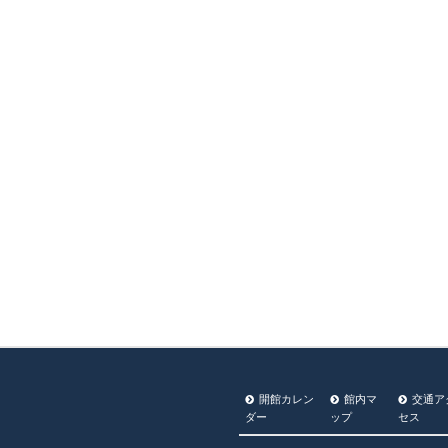
開館カレン
館内マ
交通ア
ダー
ップ
セス