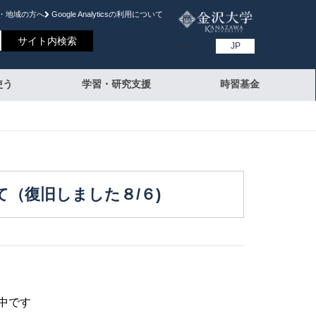
・地域の方へ
Google Analyticsの利⽤について
EN
JP
使う
学習・研究支援
時習基金
て（復旧しました８/６)
中です