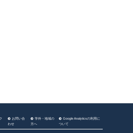
ク
お問い合
学外・地域の
Google Analyticsの利⽤に
わせ
方へ
ついて