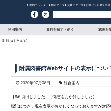
開館カレンダー
館内マップ
交通アクセス
お問い合わせ
学外

利用案内
資料を探す・使う
施設を
復旧しました８/６)
附属図書館Webサイトの表示につい
2020年07月08日
総合案内
【8/6 復旧しました。ご迷惑をおかけしました】
標記につき，現在表示がおかしくなっておりますが対応