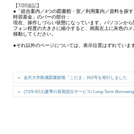
【7/20追記】
●「総合案内／
4
つの図書館・室／利用案内／資料を探す
時習基金」のバーの部分：
現在、操作しづらい状態になっています。パソコンから
フォン程度の大きさに縮小すると、画面左上に灰色のメ
移動してください。
●それ以外のページについては、表示位置はずれていま
金沢大学附属図書館報「こだま」202号を発行しました
(7/29-9/11)夏季の長期貸出サービス/ Long-Term Borrowing 