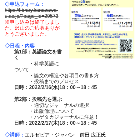
◇申込フォーム：
https://library.kanazawa-
u.ac.jp/?page_id=29573
※申し込みは終了しまし
た。沢山のご応募ありが
とうございました。
◇日程・内容
第1部：英語論文を書
く
・科学英語に
ついて
・論文の構造や各項目の書き方
・投稿までのプロセス
日時：2022/2/16(水)18：00～18：45
第2部：投稿先を選ぶ
・適切なジャーナルの選択
・出版倫理について
・ハゲタカジャーナルに注意！
日時：2022/2/17(木)18：00～18：45
◇講師：
エルゼビア・ジャパン 前田 広正氏