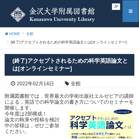
EN
JP
HOME
全館
(終了)アクセプトされるための科学英語論文とは[オンラインセミナー]
(終了)アクセプトされるための科学英語論文と
は[オンラインセミナー]
2022年02月14日
全館
附属図書館では，世界最大の学術出版社エルゼビアの講師
による，英語での科学論文の書き方についてのセミナーを
開催します。
今年度は2部構成！
論文の執筆や投稿を検討
中の皆様は，ぜひご参加
ください。