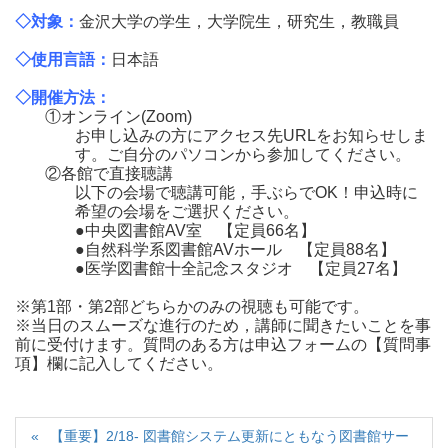
◇対象：
金沢大学の学生，大学院生，研究生，教職員
◇使用言語：
日本語
◇開催方法：
①オンライン(Zoom)
お申し込みの方にアクセス先URLをお知らせしま
す。ご自分のパソコンから参加してください。
②各館で直接聴講
以下の会場で聴講可能，手ぶらでOK！申込時に
希望の会場をご選択ください。
●中央図書館AV室 【定員66名】
●自然科学系図書館AVホール 【定員88名】
●医学図書館十全記念スタジオ 【定員27名】
※第1部・第2部どちらかのみの視聴も可能です。
※当日のスムーズな進行のため，講師に聞きたいことを事
前に受付けます。質問のある方は申込フォームの【質問事
項】欄に記入してください。
【重要】2/18- 図書館システム更新にともなう図書館サー