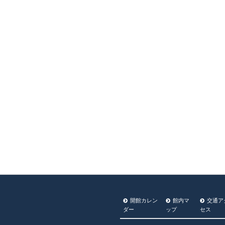
開館カレン
館内マ
交通ア
ダー
ップ
セス