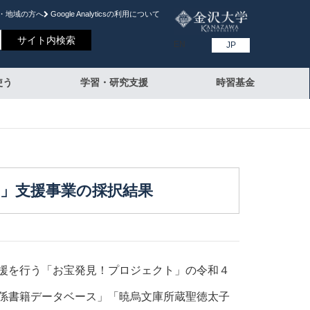
・地域の方へ
Google Analyticsの利⽤について
EN
JP
使う
学習・研究支援
時習基金
ト」支援事業の採択結果
援を行う「お宝発見！プロジェクト」の令和４
係書籍データベース」「暁烏文庫所蔵聖徳太子