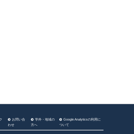
ク
お問い合
学外・地域の
Google Analyticsの利⽤に
わせ
方へ
ついて