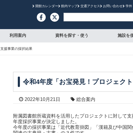
開館カレンダー
館内マップ
交通アクセス
お問い合わせ
学外

利用案内
資料を探す・使う
施設を
」支援事業の採択結果
令和4年度「お宝発見！プロジェク
2022年10月21日
総合案内
附属図書館所蔵資料を活用したプロジェクトに対して支
年度採択事業が決定しました。
今年度の採択事業は「近代教育掛図」「漢籍及び中国関
関連の古典籍・古書」の３件です。