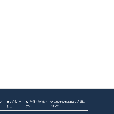
ク
お問い合
学外・地域の
Google Analyticsの利⽤に
わせ
方へ
ついて