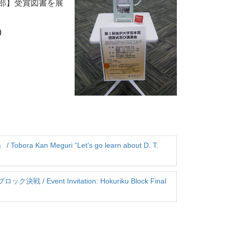
部】受賞図書を展
）
an Meguri “Let’s go learn about D. T.
ent Invitation: Hokuriku Block Final