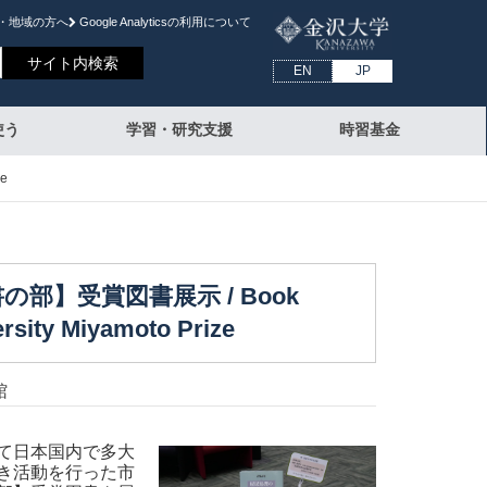
・地域の方へ
Google Analyticsの利⽤について
EN
JP
使う
学習・研究支援
時習基金
e
部】受賞図書展示 / Book
ersity Miyamoto Prize
館
て日本国内で多大
き活動を行った市