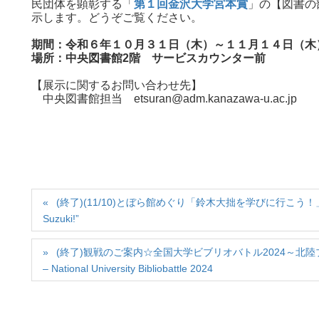
民団体を顕彰する「
第１回金沢大学宮本賞
」の【図書の
示します。どうぞご覧ください。
期間：令和６年１０月３１日（木）～１１月１４日（木
場所：中央図書館2階 サービスカウンター前
【展示に関するお問い合わせ先】
中央図書館担当 etsuran@adm.kanazawa-u.ac.jp
(終了)(11/10)とぼら館めぐり「鈴木大拙を学びに行こう！」 / Tobora K
Suzuki!”
(終了)観戦のご案内☆全国大学ビブリオバトル2024～北陸ブロック決戦 / Ev
– National University Bibliobattle 2024