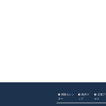
開館カレン
館内マ
交通ア
ダー
ップ
セス