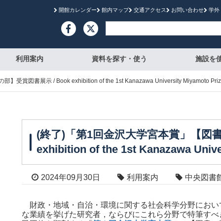
開館カレンダー
館内マップ
交通アクセス
お問い合わせ
学外

利用案内
資料を探す・使う
施設を
/ Book exhibition of the 1st Kanazawa University Miyamoto Priz
(終了)「第1回金沢大学宮本賞」【図書の
exhibition of the 1st Kanazawa Univ
2024年09月30日
利用案内
中央図書
財政・地域・自治・環境に関する社会科学分野におい
な業績を挙げた研究者，ならびにこれら分野で特筆すべ