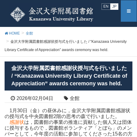
EN
JP
HOME
全館
金沢大学附属図書館感謝状授与式を行いました / “Kanazawa University
Library Certificate of Appreciation” awards ceremony was held.
金沢大学附属図書館感謝状授与式を行いました
/ “Kanazawa University Library Certificate of
Appreciation” awards ceremony was held.
2026年02月04日
全館
1月30日（金）の昼休みに，金沢大学附属図書館感謝状
の授与式を中央図書館2階の思考の森で行いました。
感謝状
は，図書館の事業の推進に貢献した個人又は団体
に授与するもので，図書館ボランティア「とぼら」のメン
バーとして，今年度の活動に参加してくださった15名の方