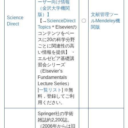
ーザー向け情報
（金沢大学機関
版）】
文献管理ツー
Science
【→
ScienceDirect
〇
ルMendeley機
Direct
Topics
＊Elsevierの
関版
コンテンツをベー
スに20の科学分野
ごとに関連性の高
い情報を提供】 ・
エルゼビア基礎講
習会シリーズ
（Elsevier’s
Fundamentals
Lecture Series）
[
一覧リスト
] ※無
料，登録してご利
用ください。
Springer社の学術
雑誌約2,200誌。
（2006年からは旧