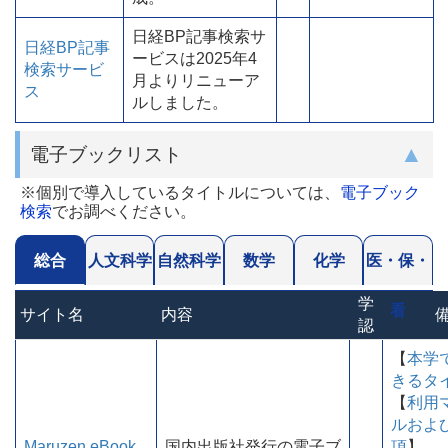
日経BP記事検索サ
日経BP記事
ービスは2025年4
検索サービ
月よりリニューア
ス
ルしました。
電子ブックリスト
※個別で導入しているタイトルについては、
電子ブック
検索
でお調べください。
総合
人文科学
自然科学
数学
化学
医・保・
学
看
サイト名
内容
認
【
本学
きるタ
【
利用
ルおよ
Maruzen eBook
国内出版社発行の電子ブ
項
】