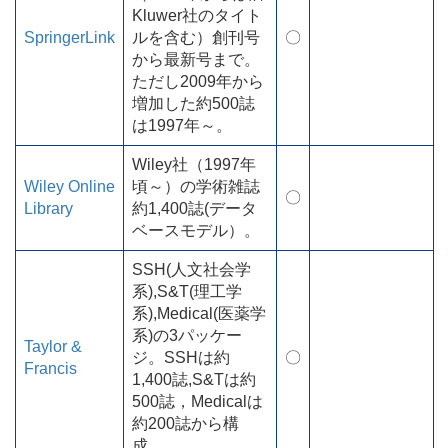
Kluwer社のタイト
SpringerLink
ルを含む）創刊号
〇
から最新号まで。
ただし2009年から
増加した約500誌
は1997年～。
Wiley社（1997年
Wiley Online
頃～）の学術雑誌
〇
Library
約1,400誌(データ
ベースモデル）。
SSH(人文社会学
系),S&T(理工学
系),Medical(医薬学
系)の3パッケー
Taylor &
ジ。SSHは約
〇
Francis
1,400誌,S&Tは約
500誌，Medicalは
約200誌から構
成。