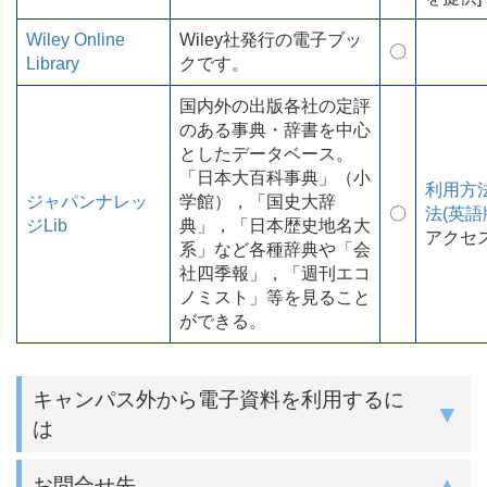
Wiley Online
Wiley社発行の電子ブッ
〇
Library
クです。
国内外の出版各社の定評
のある事典・辞書を中心
としたデータベース。
「日本大百科事典」（小
利用方
ジャパンナレッ
学館），「国史大辞
〇
法(英語
ジLib
典」，「日本歴史地名大
アクセ
系」など各種辞典や「会
社四季報」，「週刊エコ
ノミスト」等を見ること
ができる。
キャンパス外から電子資料を利用するに
は
お問合せ先