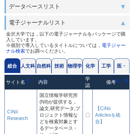
データベースリスト
電子ジャーナルリスト
金沢大学では，以下の電子ジャーナルをパッケージで購
入しています。
※個別で導入しているタイトルについては，
電子ジャー
ナル検索
でお調べください。
総合
人文科
自然科
技術
物理学
化学
工学
医・
学
学
学
保・看
サイト名
内容
備考
認
国立情報学研究所
(NII)が提供する，
論文,研究データ,プ
【CiNii
CiNii
ロジェクト情報な
〇
Articlesを統
Research
どを検索対象とす
合】
るデータベース・