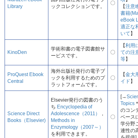
〇
Library
ックコレクションです。
【
注意
書籍(Ma
eBook L
適正な
いて
】
【
利用
学術和書の電子図書館サ
KinoDen
〇
ての注
ービスです。
等
】
海外出版社発行の電子ブ
ProQuest Ebook
【
金大
ックを利用するためのプ
〇
Central
イド
】
ラットフォームです。
[→
Scie
Elsevier発行の図書のう
Topics
＊
ち
Encyclopedia of
のコン
Science Direct
Adolescence（2011）
，
〇
ベースに
Books（Elsevier)
Methods in
学分野
Enzymology（2007～）
連性の
を利用できます。
を提供