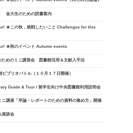
： 金大生のための読書案内
ur! ★この秋，挑戦したいこと Challenges for this
ur! ★秋のイベント Autumn events
さんのためのミニ講習会 図書館活用＆文献入手法
書館ビブリオバトル（１０月１７日開催）
brary Guide & Tour / 留学生向け中央図書館利用説明会
ミニ講座「卒論・レポートのための資料の集め方」開催
れ座談会