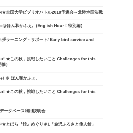
★全国大学ビブリオバトル2018予選会～北陸地区決戦
afe@ほん和かふぇ。(English Hour！特別編）
ニング・サポート/ Early bird service and
ur! ★この秋，挑戦したいこと Challenges for this
日開催）
afe! ＠ ほん和かふぇ。
ur! ★この秋，挑戦したいこと Challenges for this
R」データベース利用説明会
中★とぼら『館』めぐり＃1「金沢ふるさと偉人館」