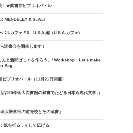
後！★図書館ビブリオバトル
MENDELEY & SciVal
ルカフェ＃6 U.S.A.編（U.S.A.カフェ)
ぼら読書会を開催します！
新聞ばっぐを作ろう」/ Workshop：Let’s make
r Bag.
館ビブリオバトル（11月21日開催）
明治150年金大図書館の蔵書でたどる日本近現代文学百
年金大医学部の前身校とその蔵書」
MI：紙を折る，そして広げる」