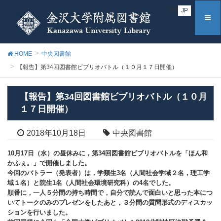
EN
JP
HOME
中央図書館
【報告】第34回図書館ビブリオバトル（１０月１７日開催）
【報告】第34回図書館ビブリオバトル（１０月
１７日開催）
2018年10月18日
中央図書館
10月17日（水）の昼休みに，第34回図書館ビブリオバトルを「ほん和
かふぇ。」で開催しました。
今回のバトラー（発表者）は，学類生3名（人間社会学域２名，理工学
域１名）と院生1名（人間社会環境研究科）の4名でした。
順番に，一人５分間の持ち時間で，自分で読んで面白いと思った本につ
いてトークのみのプレゼンをしたあと，３分間の質問形式のディスカッ
ションを行いました。