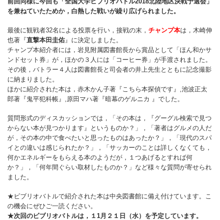
前回同様に今回も「全国大学ビブリオバトル2018北陸地区決戦予選会」
を兼ねていたためか，白熱した戦いが繰り広げられました。
最後に観戦者32名による投票を行い，接戦の末，
チャンプ本
は，木崎伸
也著『
直撃本田圭佑
』に決定しました。
チャンプ本紹介者には，岩見附属図書館長から賞品として「ほん和かサ
ンドセット券」が，ほかの３人には「コーヒー券」が手渡されました。
その後，バトラー４人は図書館長と司会者の井上先生とともに記念撮影
に納まりました。
ほかに紹介された本は，赤木かん子著『こちら本探偵です』,池波正太
郎著『鬼平犯科帳』,原田マハ著『暗幕のゲルニカ 』でした。
質問形式のディスカッションでは，「その本は，『グーグル検索で見つ
からない本が見つかります』というものか？」，「著者はグルメの人だ
が，その本の中で食べたいと思ったものはあったか？」，「現代のスパ
イとの違いは感じられたか？」，「サッカーのことは詳しくなくても，
何かエネルギーをもらえる本のようだが，１つあげるとすれば何
か？」，「何年間ぐらい取材したものか？」など様々な質問が寄せられ
ました。
★ビブリオバトルで紹介された本は中央図書館に備え付けています。こ
の機会にぜひご一読ください。
★次回のビブリオバトルは，１1月２１日（水）を予定しています。