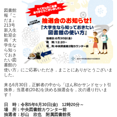
図書館
報『こ
だま』
213号
新入生
歓迎企
画「大
学生な
ら知っ
ておき
たい図
書館の
使い方」にご応募いただき，まことにありがとうございま
した。
来る6月30日，正解者の中から「ほん和かサンドセット引
換券」当選者(20名)を決める抽選会を，次の通り行いま
す！
日 時：令和5年6月30日(金) 12時20分～
場 所：中央図書館カウンター前
抽選者：杉山 欣也 附属図書館長