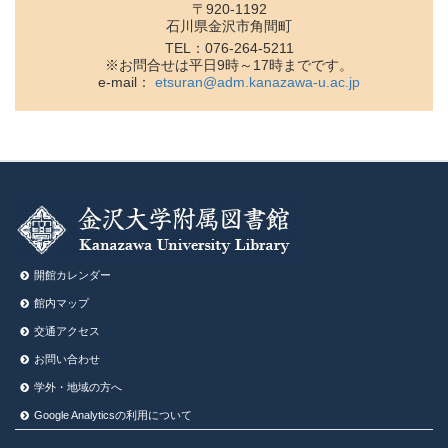
〒920-1192
石川県金沢市角間町
TEL：076-264-5211
※お問合せは平日9時～17時までです。
e-mail：
etsuran@adm.kanazawa-u.ac.jp
開館カレンダー
館内マップ
交通アクセス
お問い合わせ
学外・地域の方へ
Google Analyticsの利⽤について