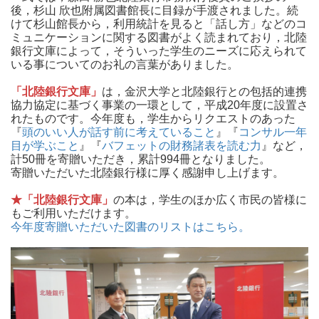
後，杉山 欣也附属図書館長に目録が手渡されました。続
けて杉山館長から，利用統計を見ると「話し方」などのコ
ミュニケーションに関する図書がよく読まれており，北陸
銀行文庫によって，そういった学生のニーズに応えられて
いる事についてのお礼の言葉がありました。
「北陸銀行文庫」
は，金沢大学と北陸銀行との包括的連携
協力協定に基づく事業の一環として，平成20年度に設置さ
れたものです。今年度も，学生からリクエストのあった
『
頭のいい人が話す前に考えていること
』『
コンサル一年
目が学ぶこと
』『
バフェットの財務諸表を読む力
』など，
計50冊を寄贈いただき，累計994冊となりました。
寄贈いただいた北陸銀行様に厚く感謝申し上げます。
★「北陸銀行文庫」
の本は，学生のほか広く市民の皆様に
もご利用いただけます。
今年度寄贈いただいた図書のリストはこちら。