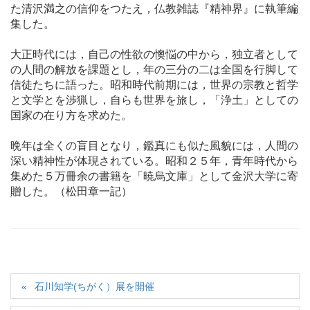
た清沢満之の信仰をつたえ，仏教雑誌『精神界』に執筆編
集した。
大正時代には，自己の性欲の懊悩の中から，独立者として
の人間の解放を課題とし，年の三分の二は全国を行脚して
信徒たちに語った。昭和時代前期には，世界の宗教と哲学
と文学とを渉猟し，自らも世界を旅し，「浄土」としての
国家の在り方を求めた。
晩年は全くの盲目となり，鑑真にも似た風貌には，人間の
深い精神性が体現されている。昭和２５年，青年時代から
集めた５万冊余の書籍を「暁烏文庫」として金沢大学に寄
贈した。（松田章一記）
石川知学(ちがく）展を開催