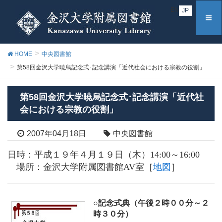
EN
JP
HOME
中央図書館
第58回金沢大学暁烏記念式･記念講演「近代社会における宗教の役割」
第58回金沢大学暁烏記念式･記念講演「近代社
会における宗教の役割」
2007年04月18日
中央図書館
日時：平成１９年４月１９日（木）14:00～16:00
場所：金沢大学附属図書館AV室［
地図
］
○記念式典（午後２時００分～２
時３０分）