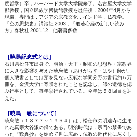
度哲学）卒，ハーバード大学大学院修了。名古屋大学文学
部教授，国立民族学博物館教授を歴任後，2004年4月から
現職。専門は，アジアの宗教文化，インド学，仏教学。
『空の思想史』講談社 2003，『般若心経の新しい読み
方』春秋社 2001.12 他著書多数
［暁烏記念式とは］
石川県松任市出身で、明治・大正・昭和の思想界・宗教界
に大きな影響を与えた暁烏敏（あけがらす・はや）師が、
個人蔵書としては類を見ない広範な学問分野の書籍約５万
冊を、金沢大学に寄贈されたことを記念し、師の遺徳を偲
ぶ行事として、毎年挙行されている。今年は５８回目を迎
えた。
［暁烏 敏について］
暁烏敏（１８７７～１９５４）は，松任市の明達寺に生ま
れた真宗大谷派の僧である。明治時代は，宗門の禁書であ
った『歎異抄』を始めて世に広め，仏教の近代化に尽くし