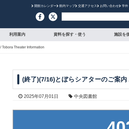
開館カレンダー
館内マップ
交通アクセス
お問い合わせ
学外

利用案内
資料を探す・使う
施設を
ra Theater Information
(終了)(7/16)とぼらシアターのご案内 / Tobo
2025年07月01日
中央図書館