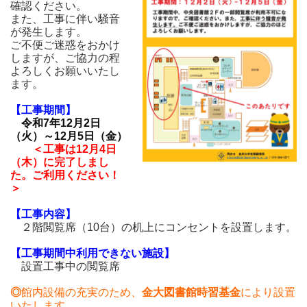
確認ください。
また、工事に伴い騒音
が発生します。
ご不便ご迷惑をおかけ
しますが、ご協力の程
よろしくお願いいたし
ます。
【工事期間】
令和7年12月2日
（火）～12月5日（金）
＜工事は12月4日
（木）に完了しまし
た。ご利用ください！
＞
【工事内容】
２階閲覧席（10台）の机上にコンセントを設置します。
【工事期間中利用できない施設】
設置工事中の閲覧席
◎
館内設備の充実
のため、
金大図書館時習基金
により設置
いたします。