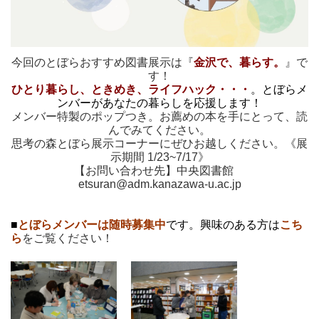
今回のとぼらおすすめ図書展示は『
金沢で、暮らす。
』で
す！
ひとり暮らし、ときめき、ライフハック・・・
。とぼらメ
ンバーがあなたの暮らしを応援します！
メンバー特製のポップつき。お薦めの本を手にとって、読
んでみてください。
思考の森とぼら展示コーナーにぜひお越しください。《展
示期間 1/23~7/17》
【お問い合わせ先】中央図書館
etsuran@adm.kanazawa-u.ac.jp
■
とぼらメンバーは随時募集中
です。興味のある方は
こち
ら
をご覧ください！