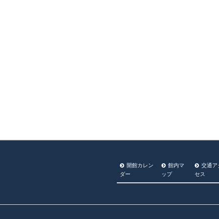
開館カレン
館内マ
交通ア
ダー
ップ
セス