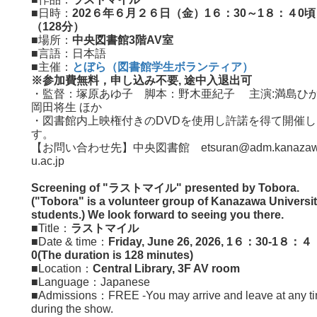
■日時：
202６年６月２６日（金）1６：30～1８：４0頃
（128分）
■場所：
中央図書館3階AV室
■言語：日本語
■主催：
とぼら（図書館学生ボランティア）
※参加費無料，申し込み不要, 途中入退出可
・監督：塚原あゆ子 脚本：野木亜紀子 主演:満島ひ
岡田将生 ほか
・図書館内上映権付きのDVDを使用し許諾を得て開催し
す。
【お問い合わせ先】中央図書館 etsuran@adm.kanazaw
u.ac.jp
Screening of "ラストマイル" presented by Tobora.
("Tobora" is a volunteer group of Kanazawa Universi
students.) We look forward to seeing you there.
■Title：
ラストマイル
■Date & time：
Friday, June 26, 2026, 1６：30-1８：４
0(The duration is 128 minutes)
■Location：
Central Library, 3F AV room
■Language：Japanese
■Admissions：FREE -You may arrive and leave at any t
during the show.