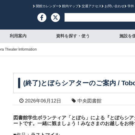
開館カレンダー
館内マップ
交通アクセス
お問い合わせ
学外

利用案内
資料を探す・使う
施設を
eater Information
(終了)とぼらシアターのご案内 / Tobora T
2026年06月12日
中央図書館
図書館学生ボランティア「とぼら」による『とぼらシアタ
ートです。一緒に観ましょう！みなさまのお越しをお待
■作品：
ラストマイル