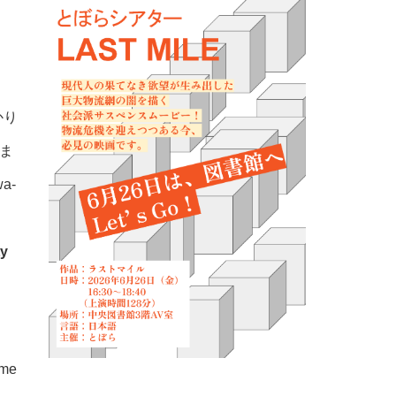
かり
ま
a-
ty
ime