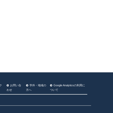
ク
お問い合
学外・地域の
Google Analyticsの利⽤に
わせ
方へ
ついて