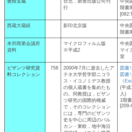
敦煌宝蔵
台北．新豊出版公司刊
中央
行
階書
[082:
西蔵大蔵経
影印北京版
中央
階書
本邦商業会議所
マイクロフィルム版
中央
資料
※平成2
マイ
室
ビザンツ研究資
758
2000年7月に逝去したア
図書
料コレクション
テネ大学哲学部ニコラ
図書
ス・イコノミデス教授
（Ex
の個人蔵書を集めたも
(平成
の。同教授は，ビザン
入)
1階
ツ研究の国際的権威
[209.
で，そのコレクション
には，専門のビザンツ
史を中心に周辺のバル
カン・東欧，地中海沿