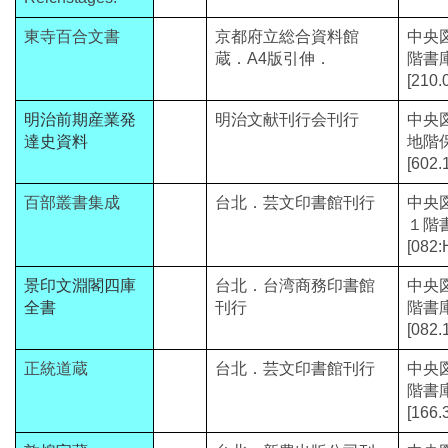
東寺百合文書
京都府立総合資料館
中央
蔵．A4版引伸．
階書
[210.
明治前期産業発
明治文献刊行会刊行
中央
達史資料
地階
[602.
百部叢書集成
台北．芸文印書館刊行
中央
１階
[082:
景印文淵閣四庫
台北．台湾商務印書館
中央
全書
刊行
階書
[082.
正統道蔵
台北．芸文印書館刊行
中央
階書
[166.