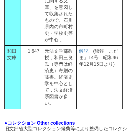
に関する文
庫」を意図し
て収集された
もので、石川
県内の市町村
史・学校史等
が中心 。
和田
1,647
元法文学部教
解説
(館報「こだ
文庫
授，和田三良
ま」14号 昭和46
氏（専門は経
年12月15日より)
済史）寄贈の
蔵書。経済史
学を中心とし
て，法文経済
系図書が多
い。
●コレクション Other collections
旧文部省大型コレクション経費等により整備したコレクシ