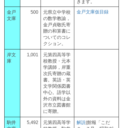
きます。
金戸文庫仮目録
金戸
500
元県立中学校
文庫
の数学教諭，
金戸貞敬氏寄
贈の和算書に
ついてのコレ
クション。
岸文
1,001
元第四高等学
庫
校教授・元本
学講師，岸重
次氏寄贈の蔵
書。英語・英
文学関係図書
中心。語学以
外の資料は金
沢市立図書館
に寄贈。
駒井
5,492
元第四高等学
解説
(館報「こだ