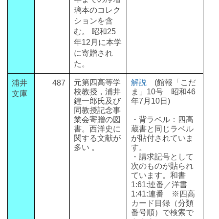
璃本のコレク
ションを含
む。 昭和25
年12月に本学
に寄贈され
た。
元第四高等学
解説
(館報「こだ
浦井
487
校教授，浦井
ま」10号 昭和46
文庫
鍠一郎氏及び
年7月10日)
同教授記念事
業会寄贈の図
・背ラベル：四高
書。西洋史に
蔵書と同じラベル
関する文献が
が貼付されていま
多い 。
す。
・請求記号として
次のものが貼られ
ています。和書
1:61:連番／洋書
1:41:連番 ※四高
カード目録（分類
番号順）で検索で