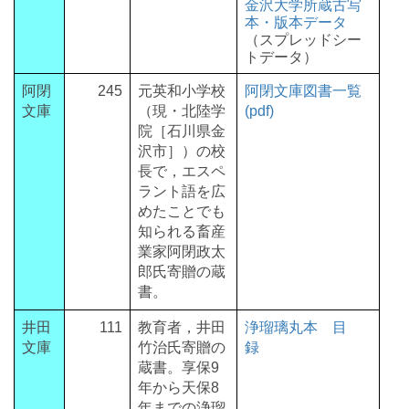
金沢大学所蔵古写
本・版本データ
（スプレッドシー
トデータ）
阿閉
245
元英和小学校
阿閉文庫図書一覧
文庫
（現・北陸学
(pdf)
院［石川県金
沢市］）の校
長で，エスペ
ラント語を広
めたことでも
知られる畜産
業家阿閉政太
郎氏寄贈の蔵
書。
井田
111
教育者，井田
浄瑠璃丸本 目
文庫
竹治氏寄贈の
録
蔵書。享保9
年から天保8
年までの浄瑠