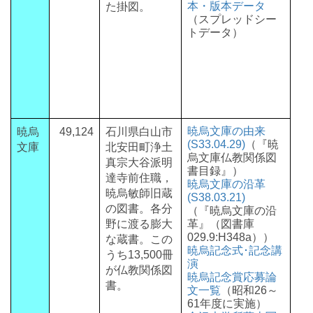
本・版本データ
た掛図。
（スプレッドシー
トデータ）
暁烏文庫の由来
暁烏
49,124
石川県白山市
(S33.04.29)
（『暁
文庫
北安田町浄土
烏文庫仏教関係図
真宗大谷派明
書目録』）
達寺前住職，
暁烏文庫の沿革
暁烏敏師旧蔵
(S38.03.21)
の図書。各分
（『暁烏文庫の沿
野に渡る膨大
革』（図書庫
029.9:H348a））
な蔵書。この
暁烏記念式･記念講
うち13,500冊
演
が仏教関係図
暁烏記念賞応募論
書。
文一覧
（昭和26～
61年度に実施）