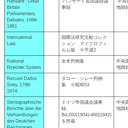
Hansard : Great
ハンサード英国議会議
中央
Britain
事録
地階
Parliamentary
Debates. 1066-
1981
International
国際法研究文献コレク
Law.
ション マイクロフィ
ルム版 ※平成2
National
全米判例集
中央
Reporter System
地階
Recueil Dalloz
ダロー・シレー判例
Sirey. 1788-
集 ※昭和53
1974.
Stenographische
ドイツ帝国議会議事
中央
Berichte uber die
録。
地階
Verhandlungen
Bd.200(1904)-460(1942)
des Deutchen
を所蔵
Reichstages.