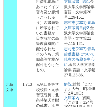
租借地青島に
文庫蔵書目録1.
金
あったドイツ
沢大学文学部論集:
官有及び膠州
言語・文学篇20
（こうしゅ
号,129-151.
う）図書館等
志村恵(2001):青島
に所蔵されて
文庫蔵書目録2
.金
いた書籍が，
沢大学文学部論集:
日本各地の高
言語・文学篇21
等教育機関に
号,115-121.
配付された。
志村恵(2007):青島
そのうち、第
歯獲書籍について:
四高等学校が
現在の所蔵を中心
配付をうけた
に
.金沢大学文学部
もの。
論集:言語・文学篇
27号,23-36.
解説
(館報「こだ
北条
1,713
元第四高等学
ま」６号 昭和46
文庫
校校長・元学
年2月10日)
習院院長，北
文庫案内
（館報
条時敬氏寄贈
「こだま」124号
の蔵書。江戸
1997年1月１日 )