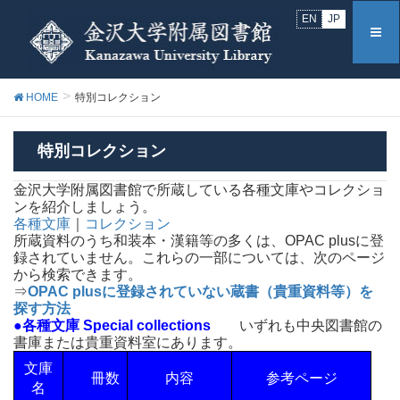
EN
JP
HOME
特別コレクション
特別コレクション
金沢大学附属図書館で所蔵している各種文庫やコレクショ
ンを紹介しましょう。
各種文庫
｜
コレクション
所蔵資料のうち和装本・漢籍等の多くは、OPAC plusに登
録されていません。これらの一部については、次のページ
から検索できます。
⇒
OPAC plusに登録されていない蔵書（貴重資料等）を
探す方法
●各種文庫 Special collections
いずれも中央図書館の
書庫または貴重資料室にあります。
文庫
冊数
内容
参考ページ
名