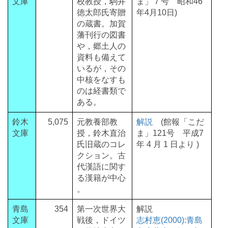
文庫
校教授，駒井
ま」７号 昭和46
徳太郎氏寄贈
年4月10日)
の蔵書。加賀
藩刊行の図書
や，郷土人の
資料も備えて
いるが，その
中核をなすも
のは経書類で
ある。
鈴木
5,075
元教養部教
解説
(館報「こだ
文庫
授，鈴木直治
ま」121号 平成7
氏旧蔵のコレ
年 4 月 1 日より )
クション。古
代漢語に関す
る漢籍が中心
。
青島
354
第一次世界大
解説
文庫
戦後，ドイツ
志村恵(2000):青島