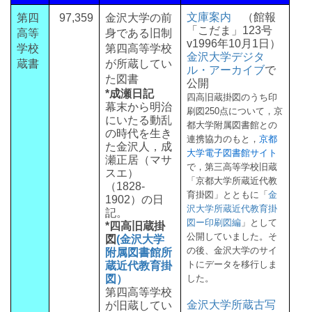
文庫案内
（館報
第四
97,359
金沢大学の前
「こだま」123号
高等
身である旧制
v1996年10月1日）
学校
第四高等学校
金沢大学デジタ
蔵書
が所蔵してい
ル・アーカイブ
で
た図書
公開
*成瀬日記
四高旧蔵掛図のうち印
幕末から明治
刷図250点について，京
にいたる動乱
都大学附属図書館との
の時代を生き
連携協力のもと，
京都
た金沢人，成
大学電子図書館サイト
瀬正居（マサ
で，第三高等学校旧蔵
スエ）
「京都大学所蔵近代教
（1828-
育掛図」とともに「
金
1902）の日
沢大学所蔵近代教育掛
記。
図ー印刷図編
」として
*四高旧蔵掛
公開していました。そ
図
(金沢大学
の後、金沢大学のサイ
附属図書館所
トにデータを移行しま
蔵近代教育掛
図）
した。
第四高等学校
金沢大学所蔵古写
が旧蔵してい