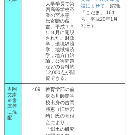
大学学長で第
設によせて」
(館報
四高等学校卒
「こだま」 164
業の宮本憲一
号，平成20年1月
氏寄贈の蔵
31日）
書。平成１９
年９月に開設
された。財政
学，環境経済
学，地域経済
学，地方自治
論，公害問題
などの資料約
12,000点が閲
覧できる。
吉岡
409
教育学部の前
文庫
身石川師範学
※書
校出身の吉岡
庫等
勝恵（旧姓宮
に混
崎）氏の寄付
配
金により，
「郷土の研究