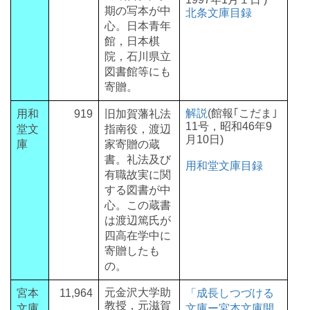
期の写本が中
北条文庫目録
心。日本青年
館，日本棋
院，石川県立
図書館等にも
寄贈。
解説
(館報｢こだま｣
用和
919
旧加賀藩礼法
11号，昭和46年9
堂文
指南役，渡辺
月10日)
庫
家寄贈の蔵
書。礼法及び
用和堂文庫目録
有職故実に関
する図書が中
心。この蔵書
は渡辺篤氏が
四高在学中に
寄贈したも
の。
元金沢大学助
宮本
11,964
「成長しつづける
教授，元滋賀
文庫
文庫ー宮本文庫開