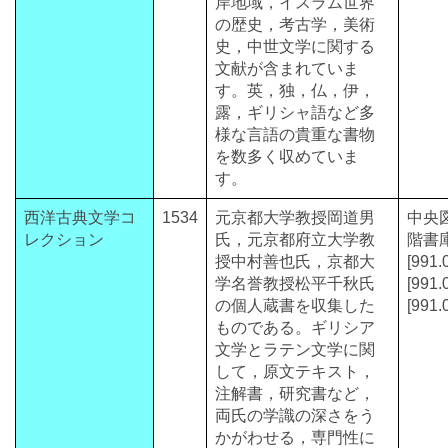
岸地域，イスラム世界
の歴史，考古学，美術
史，中世文学に関する
文献が含まれていま
す。英，独，仏，伊，
露，ギリシャ語など多
様な言語の貴重な書物
を数多く収めていま
す。
西洋古典文学コ
1534
元京都大学教授岡道男
中央
レクション
氏，元京都府立大学教
階書
授中村善也氏，京都大
[991.
学名誉教授松平千秋氏
[991.
の個人蔵書を収集した
[991.
ものである。ギリシア
文学とラテン文学に関
して，原文テキスト，
注解書，研究書など，
両氏の学識の深さをう
かがわせる，専門性に